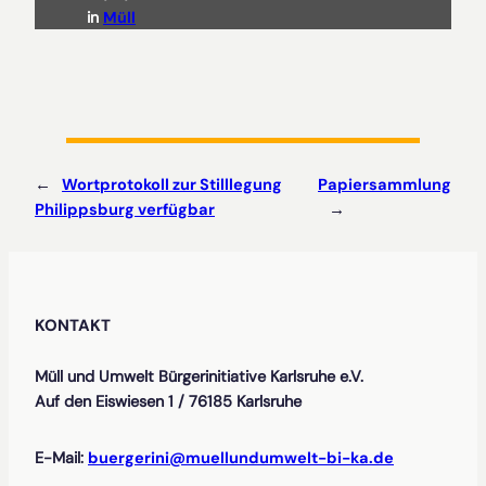
in
Müll
←
Wortprotokoll zur Stilllegung
Papiersammlung
Philippsburg verfügbar
→
KONTAKT
Müll und Umwelt Bürgerinitiative Karlsruhe e.V.
Auf den Eiswiesen 1 / 76185 Karlsruhe
E-Mail:
buergerini@muellundumwelt-bi-ka.de