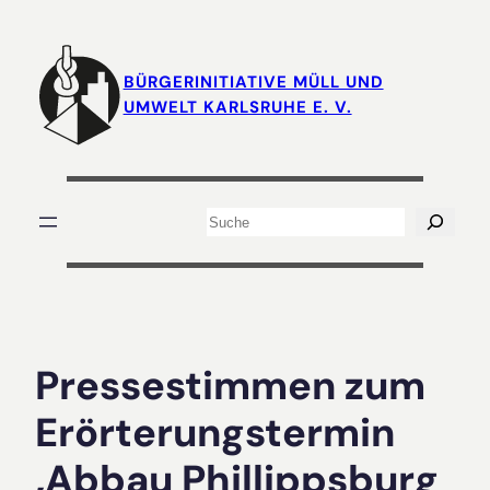
Zum
Inhalt
springen
BÜRGERINITIATIVE MÜLL UND
UMWELT KARLSRUHE E. V.
Suchen
Pressestimmen zum
Erörterungstermin
‚Abbau Phillippsburg