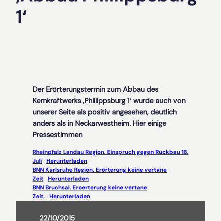
1‘
Der Erörterungstermin zum Abbau des
Kernkraftwerks ‚Phillippsburg 1‘ wurde auch von
unserer Seite als positiv angesehen, deutlich
anders als in Neckarwestheim. Hier einige
Pressestimmen
Rheinpfalz Landau Region. Einspruch gegen Rückbau 18.
Juli
Herunterladen
BNN Karlsruhe Region. Erörterung keine vertane
Zeit
Herunterladen
BNN Bruchsal. Eroerterung keine vertane
Zeit.
Herunterladen
22/10/2015