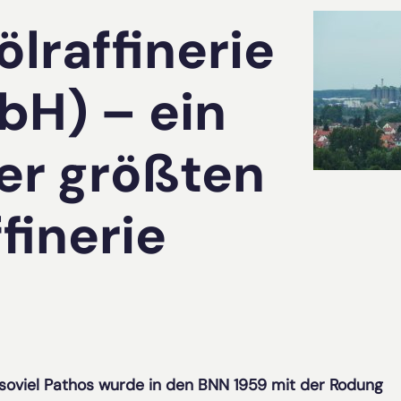
lraffinerie
H) ­– ein
der größten
finerie
t soviel Pathos wurde in den BNN 1959 mit der Rodung