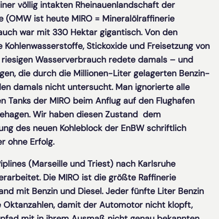
iner völlig intakten Rheinauenlandschaft der
 (OMW ist heute MIRO = Mineralölraffinerie
uch war mit 330 Hektar gigantisch. Von den
 Kohlenwasserstoffe, Stickoxide und Freisetzung von
 riesigen Wasserverbrauch redete damals – und
en, die durch die Millionen-Liter gelagerten Benzin-
n damals nicht untersucht. Man ignorierte alle
en Tanks der MIRO beim Anflug auf den Flughafen
nbehagen. Wir haben diesen Zustand dem
ng des neuen Kohleblock der EnBW schriftlich
r ohne Erfolg.
iplines (Marseille und Triest) nach Karlsruhe
rarbeitet. Die MIRO ist die größte Raffinerie
d mit Benzin und Diesel. Jeder fünfte Liter Benzin
 Oktanzahlen, damit der Automotor nicht klopft,
rpfad mit in ihrem Ausmaß nicht genau bekannten