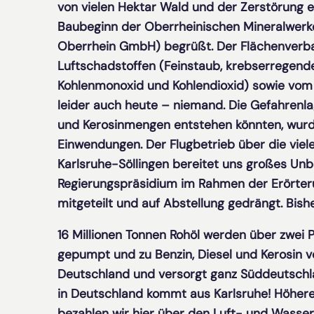
von vielen Hektar Wald und der Zerstörung e
Baubeginn der Oberrheinischen Mineralwerke
Oberrhein GmbH) begrüßt. Der Flächenverba
Luftschadstoffen (Feinstaub, krebserregende
Kohlenmonoxid und Kohlendioxid) sowie vom
leider auch heute – niemand. Die Gefahrenlag
und Kerosinmengen entstehen könnten, wurde
Einwendungen. Der Flugbetrieb über die viel
Karlsruhe-Söllingen bereitet uns großes U
Regierungspräsidium im Rahmen der Erörteru
mitgeteilt und auf Abstellung gedrängt. Bishe
16 Millionen Tonnen Rohöl werden über zwei P
gepumpt und zu Benzin, Diesel und Kerosin ve
Deutschland und versorgt ganz Süddeutschlan
in Deutschland kommt aus Karlsruhe! Höhere
bezahlen wir hier über den Luft- und Wasse