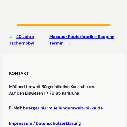
←
40 Jahre
Maxauer Papierfabrik – Scoping
Tschernobyl
Termin
→
KONTAKT
Müll und Umwelt Bürgerinitiative Karlsruhe e.V.
Auf den Eiswiesen 1 / 76185 Karlsruhe
E-Mail:
buergerini@muellundumwelt-bi-ka.de
Impressum / Datenschutzerklärung